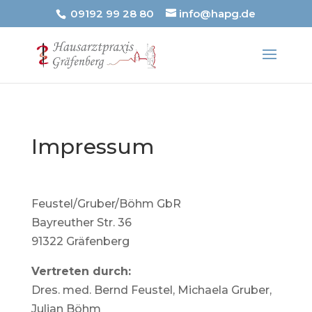
09192 99 28 80
info@hapg.de
Impressum
Feustel/Gruber/Böhm GbR
Bayreuther Str. 36
91322 Gräfenberg
Vertreten durch:
Dres. med. Bernd Feustel, Michaela Gruber,
Julian Böhm